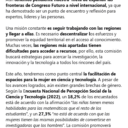
fronteras de Congreso Futuro a nivel internacional,
ya que
ha demostrado ser un punto de encuentro y reflexión para
expertos, líderes y las personas.
Una misión constante
es seguir trabajando con las regiones
y llegar a ellas
. Es necesario
descentralizar l
os esfuerzos y
promover la equidad territorial en el acceso al conocimiento.
Muchas veces,
las regiones más apartadas tienen
dificultades para acceder a recursos
, por ello, esta comisión
buscará estrategias para acercar la investigación, la
innovación y la tecnología a todos los rincones del país.
Este año, tendremos como
punto central
la facilitación de
espacios para la mujer en ciencia y tecnología
. A pesar de
los avances logrados, aún existen grandes brechas de género.
Según la E
ncuesta Nacional de Percepción Social de la
Ciencia y Tecnología (2022)
, un
18,2%
de los encuestados
está de acuerdo con la afirmación “
las niñas tienen menos
habilidades para las matemáticas que el resto de los
estudiantes
”, y un
27,3%
“
no está de acuerdo con que las
mujeres tienen las mismas posibilidades de convertirse en
investigadoras que los hombres
”. La comisión promoverá