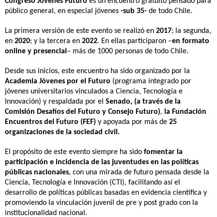
Congreso Jóvenes Futuro
 es un encuentro gratuito pensado para 
público general, en especial jóvenes 
-sub 35-
 de todo Chile.
La primera versión de este evento se realizó en 
2017
; la segunda, 
en 
2020
; y la tercera en 
2022
. En ellas participaron –
en 
formato 
online y presencial
– más de 1000 personas de todo Chile.
Desde sus inicios, este encuentro ha sido organizado por la 
Academia Jóvenes por el Futuro
 (programa integrado por 
jóvenes universitarios vinculados a Ciencia, Tecnología e 
Innovación) y respaldada por el 
Senado, (a través de la 
Comisión Desafíos del Futuro y Consejo Futuro)
, 
la Fundación 
Encuentros del Futuro (FEF) 
y apoyada por más de 
25 
organizaciones de la sociedad civil.
El propósito de este evento siempre ha sido 
fomentar la 
participación e incidencia de las juventudes en las políticas 
públicas nacionales
, con una mirada de futuro pensada desde la 
Ciencia, Tecnología e Innovación (CTI), facilitando así el 
desarrollo de políticas públicas basadas en evidencia científica y 
promoviendo la vinculación juvenil de pre y post grado con la 
institucionalidad nacional.