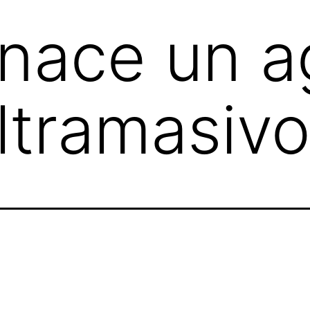
nace un a
ltramasiv