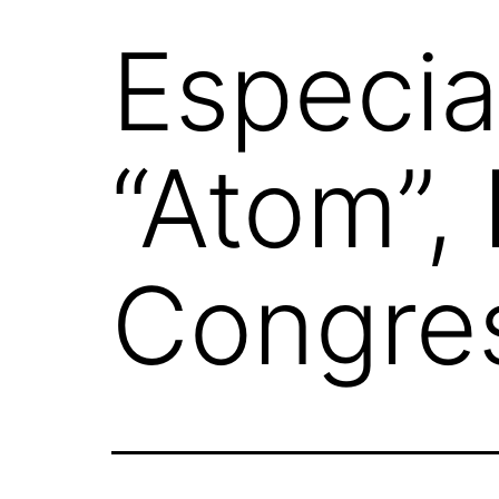
Especi
“Atom”, 
Congre