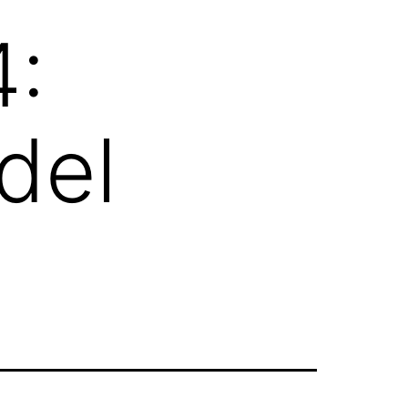
4:
 del