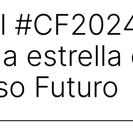
al #CF202
la estrella
so Futuro