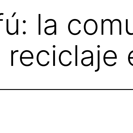
fú: la co
l reciclaje