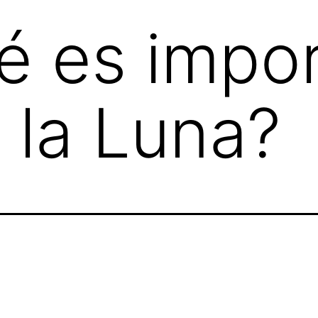
é es impo
a la Luna?