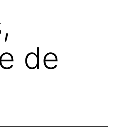
,
je de