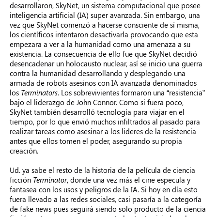
desarrollaron, SkyNet, un sistema computacional que posee
inteligencia artificial (IA) super avanzada. Sin embargo, una
vez que SkyNet comenzó a hacerse consciente de sí misma,
los científicos intentaron desactivarla provocando que esta
empezara a ver a la humanidad como una amenaza a su
existencia. La consecuencia de ello fue que SkyNet decidió
desencadenar un holocausto nuclear, así se inicio una guerra
contra la humanidad desarrollando y desplegando una
armada de robots asesinos con IA avanzada denominados
los
Terminators
. Los sobrevivientes formaron una “resistencia”
bajo el liderazgo de John Connor. Como si fuera poco,
SkyNet también desarrolló tecnología para viajar en el
tiempo, por lo que envió muchos infiltrados al pasado para
realizar tareas como asesinar a los lideres de la resistencia
antes que ellos tomen el poder, asegurando su propia
creación.
Ud. ya sabe el resto de la historia de la película de ciencia
ficción
Terminator
, donde una vez más el cine especula y
fantasea con los usos y peligros de la IA. Si hoy en día esto
fuera llevado a las redes sociales, casi pasaría a la categoría
de fake news pues seguirá s
iendo solo producto de la ciencia