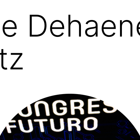
ne Dehaen
tz