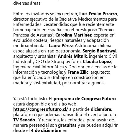
diversas áreas.
Entre los invitados se encuentran
, Luis Emilio Pizarro
,
director ejecutivo de la Iniciativa Medicamentos para
Enfermedades Desatendidas que fue recientemente
homenajeado en España con el prestigioso “Premio
Princesa de Asturias”;
Carolina Martínez
, experta en
evolución costera, riesgos naturales y adaptación
medioambiental;
Laura Pérez
, Astrónoma chilena
especializada en radioastronomía;
Sergio Baeriswyl
,
arquitecto y urbanista;
Andrés Mitnik
, Ingeniero Civil
Industrial y CEO de Strong by form;
Claudia López
,
Ingeniera civil Informática y Doctora en ciencias de la
información y tecnología; y
Frane Zilic
, arquitecto
que ha enfocado su trabajo en construcción en
madera y sostenibilidad, por nombrar algunos.
Ya está todo listo. El
programa de Congreso Futuro
estará disponible en el sitio web
https://congresofuturo.cl/
a partir de
diciembre
,
plataforma que además transmitirá el evento junto a
TV Senado
. Y recuerda, las entradas para asistir de
manera presencial son
gratuitas
y se pueden adquirir
desde el
4 de diciembre
en