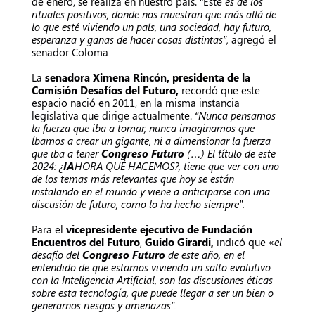
de enero, se realiza en nuestro país. “Este
es de los
rituales positivos, donde nos muestran que más allá de
lo que esté viviendo un país, una sociedad, hay futuro,
esperanza y ganas de hacer cosas distintas”,
agregó el
senador Coloma
.
La
senadora Ximena Rincón, presidenta de la
Comisión Desafíos del Futuro,
recordó que este
espacio nació en 2011, en la misma instancia
legislativa que dirige actualmente.
“Nunca pensamos
la fuerza que iba a tomar, nunca imaginamos que
íbamos a crear un gigante, ni a dimensionar la fuerza
que iba a tener
Congreso Futuro
(…) El título de este
2024: ¿
IA
HORA QUÉ HACEMOS?, tiene que ver con uno
de los temas más relevantes que hoy se están
instalando en el mundo y viene a anticiparse con una
discusión de futuro, como lo ha hecho siempre”.
Para el
vicepresidente ejecutivo de Fundación
Encuentros del Futuro
,
Guido Girardi,
indicó que «
el
desafío del
Congreso Futuro
de este año, en el
entendido de que estamos viviendo un salto evolutivo
con la Inteligencia Artificial, son las discusiones éticas
sobre esta tecnología, que puede llegar a ser un bien o
generarnos riesgos y amenazas”.