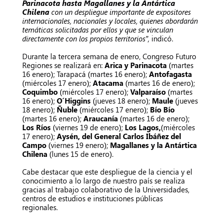
Parinacota hasta Magallanes y la Antártica
Chilena
con un despliegue importante de expositores
internacionales, nacionales y locales, quienes abordarán
temáticas solicitadas por ellos y que se vinculan
directamente con los propios territorios”,
indicó.
Durante la tercera semana de enero, Congreso Futuro
Regiones se realizará en:
Arica y Parinacota
(martes
16 enero); Tarapacá (martes 16 enero);
Antofagasta
(miércoles 17 enero);
Atacama
(martes 16 de enero);
Coquimbo
(miércoles 17 enero);
Valparaíso
(martes
16 enero);
O´Higgins
(jueves 18 enero);
Maule
(jueves
18 enero);
Ñuble
(miércoles 17 enero);
Bío Bío
(martes 16 enero);
Araucanía
(martes 16 de enero);
Los Ríos
(viernes 19 de enero);
Los Lagos,
(miércoles
17 enero);
Aysén, del General Carlos Ibáñez del
Campo
(viernes 19 enero);
Magallanes y la Antártica
Chilena
(lunes 15 de enero).
Cabe destacar que este despliegue de la ciencia y el
conocimiento a lo largo de nuestro país se realiza
gracias al trabajo colaborativo de la Universidades,
centros de estudios e instituciones públicas
regionales.