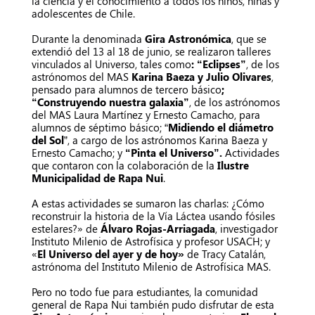
la ciencia y el conocimiento a todos los niños, niñas y
adolescentes de Chile.
Durante la denominada
Gira Astronómica
, que se
extendió del 13 al 18 de junio, se realizaron talleres
vinculados al Universo, tales como
: “Eclipses”
, de los
astrónomos del MAS
Karina Baeza y Julio Olivares
,
pensado para alumnos de tercero básico
;
“Construyendo nuestra galaxia”
, de los astrónomos
del MAS Laura Martínez y Ernesto Camacho, para
alumnos de séptimo básico; “
Midiendo el diámetro
del Sol
”, a cargo de los astrónomos Karina Baeza y
Ernesto Camacho; y
“Pinta el Universo”.
Actividades
que contaron con la colaboración de la
Ilustre
Municipalidad de Rapa Nui
.
A estas actividades se sumaron las charlas: ¿Cómo
reconstruir la historia de la Vía Láctea usando fósiles
estelares?» de
Álvaro Rojas-Arriagada
, investigador
Instituto Milenio de Astrofísica y profesor USACH; y
«
El Universo del ayer y de hoy»
de Tracy Catalán,
astrónoma del Instituto Milenio de Astrofísica MAS.
Pero no todo fue para estudiantes, la comunidad
general de Rapa Nui también pudo disfrutar de esta