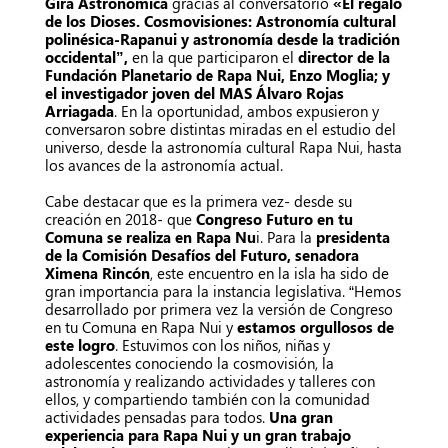
Gira Astronómica
gracias al conversatorio
«El regalo
de los Dioses. Cosmovisiones: Astronomía cultural
polinésica-Rapanui y astronomía desde la tradición
occidental”,
en la que participaron el
director de la
Fundación Planetario de Rapa Nui, Enzo Moglia; y
el investigador joven del MAS Álvaro Rojas
Arriagada
. En la oportunidad, ambos expusieron y
conversaron sobre distintas miradas en el estudio del
universo, desde la astronomía cultural Rapa Nui, hasta
los avances de la astronomía actual.
Cabe destacar que es la primera vez- desde su
creación en 2018- que
Congreso Futuro en tu
Comuna se realiza en Rapa Nu
i. Para la
presidenta
de la
Comisión Desafíos del Futuro, senadora
Ximena Rincón
, este encuentro en la isla ha sido de
gran importancia para la instancia legislativa. “Hemos
desarrollado por primera vez la versión de Congreso
en tu Comuna en Rapa Nui y
estamos orgullosos de
este logro
. Estuvimos con los niños, niñas y
adolescentes conociendo la cosmovisión, la
astronomía y realizando actividades y talleres con
ellos, y compartiendo también con la comunidad
actividades pensadas para todos.
Una gran
experiencia para Rapa Nui y un gran trabajo