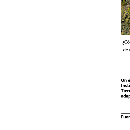
¿Có
de 
Un e
Inst
Tier
adap
_____
Fuen