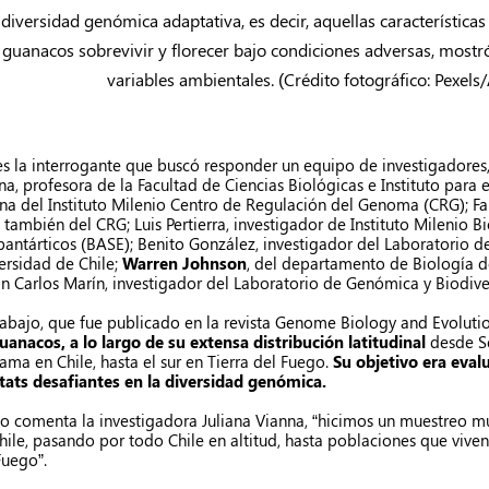
 diversidad genómica adaptativa, es decir, aquellas característica
 guanacos sobrevivir y florecer bajo condiciones adversas, mostró
variables ambientales. (Crédito fotográfico: Pexels/
es la interrogante que buscó responder un equipo de investigadore
na,
profesora de la Facultad de Ciencias Biológicas e Instituto para e
rna del Instituto Milenio Centro de Regulación del Genoma (CRG);
Fa
, también del CRG;
Luis Pertierra
, investigador de Instituto Milenio 
bantárticos (BASE);
Benito González
, investigador del Laboratorio d
ersidad de Chile;
Warren Johnson
, del departamento de Biología de
an Carlos Marín
, investigador del Laboratorio de Genómica y Biodive
rabajo, que fue publicado en la revista Genome Biology and Evoluti
uanacos, a lo largo de su extensa distribución latitudinal
desde Se
ama en Chile, hasta el sur en Tierra del Fuego.
Su objetivo era eval
tats desafiantes en la diversidad genómica.
 comenta la investigadora Juliana Vianna, “hicimos un muestreo mu
hile, pasando por todo Chile en altitud, hasta poblaciones que viven 
Fuego”.