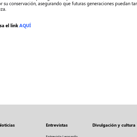
r su conservación, asegurando que futuras generaciones puedan tamb
eza.
sa el link
AQUÍ
Noticias
Entrevistas
Divulgación y cultura
Entrevista Leonardo