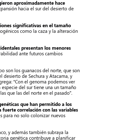
rgieron aproximadamente hace
xpansión hacia el sur del desierto de
ones significativas en el tamaño
ogénicos como la caza y la alteración
ccidentales presentan los menores
rabilidad ante futuros cambios
po son los guanacos del norte, que son
el desierto de Sechura y Atacama, y
 agrega: “Con el genoma podemos ver
 especie del sur tiene una un tamaño
las que las del norte en el pasado”.
 genéticas que han permitido a los
 fuerte correlación con las variables
s para no solo colonizar nuevos
aco, y además también subraya la
oria genética contribuye a planificar