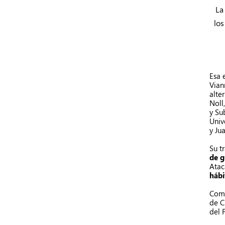
La
los
Esa 
Vian
alte
Noll
y Su
Univ
y
Ju
Su
t
de g
Atac
hábi
Como
de C
del 