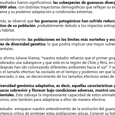
resultados fueron significativos:
las subespecies de guanacos dive
.000 años
, con distintas trayectorias demográficas que reflejan su e
ama y su posterior adaptación a condiciones extremas.
ás, se observó que
los guanacos patagónicos han sufrido reducci
tivo de su población
, probablemente debido a los impactos antrop
u hábitat.
rendentemente,
las poblaciones en los límites más norteños y o
les de diversidad genética
, lo que podría implicar una mayor vulne
entales.
 afirma Juliana Vianna, “nuestro estudio refuerza que el primer gru
iderados una subespecie y que está en la región de Chile y Perú, en 
después han ido colonizando diferentes ambientes hacia el sur”. Y
 el tamaño efectivo ha oscilado en el tiempo y podemos ver que la
renciado, o sea, un decrecimiento de los tamaños efectivos antes de 
iversidad genómica adaptativa, es decir, aquellas características
acos sobrevivir y florecer bajo condiciones adversas, mostró una
entales.
Esto subraya la impresionante capacidad de estos animale
itorios, sino también para adaptarse a ellos de manera efectiva.
 estudio enriquece nuestro entendimiento de la evolución del guan
rtancia crítica de proteger estas poblaciones únicas. Conocer su hist