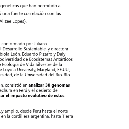
s genéticas que han permitido a
 una fuerte correlación con las
Alizee Lopes).
s, conformado por
Juliana
l Desarrollo Sustentable, y directora
biola León
,
Eduardo Pizarro
y
Daly
Biodiversidad de Ecosistemas Antárticos
e Ecología de Vida Silvestre de la
 Loyola University, Maryland, EE.UU.;
rsidad, de la Universidad del Bio-Bío.
on
, consistió en
analizar 38 genomas
chura en Perú y el desierto de
uar el impacto evolutivo de estos
y amplio, desde Perú hasta el norte
en la cordillera argentina, hasta Tierra