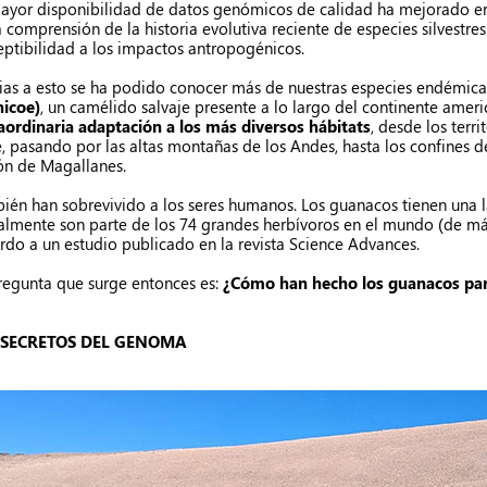
ayor disponibilidad de datos genómicos de calidad ha mejorado en
a comprensión de la historia evolutiva reciente de especies silvestr
eptibilidad a los impactos antropogénicos.
ias a esto se ha podido conocer más de nuestras especies endémicas
icoe)
, un camélido salvaje presente a lo largo del continente amer
aordinaria adaptación a los más diversos hábitats
, desde los terr
e, pasando por las altas montañas de los Andes, hasta los confines de
ón de Magallanes.
ién han sobrevivido a los seres humanos. Los guanacos tienen una l
almente son parte de los 74 grandes herbívoros en el mundo (de má
rdo a un estudio publicado en la revista Science Advances.
regunta que surge entonces es:
¿Cómo han hecho los guanacos par
 SECRETOS DEL GENOMA