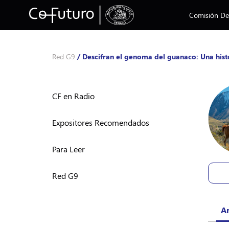
Comisión Des
Red G9
/
Descifran el genoma del guanaco: Una hist
CF en Radio
Expositores Recomendados
Para Leer
Red G9
Ar