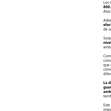
Los 
800
Atac
Adem
efec
de s
Sorp
nive
ambi
Como
cons
que 
cómo
dife
La d
guan
ambi
terr
Este
impo