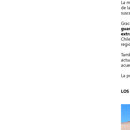
La m
de l
susc
Grac
guan
extr
Chil
regi
Tamb
actu
acue
La p
LOS