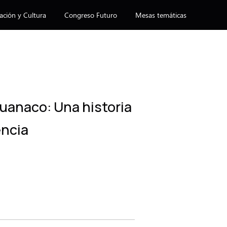
ación y Cultura
Congreso Futuro
Mesas temáticas
uanaco: Una historia
encia