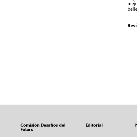
mejo
bell
Revi
Comisión Desafíos del
Editorial
Futuro