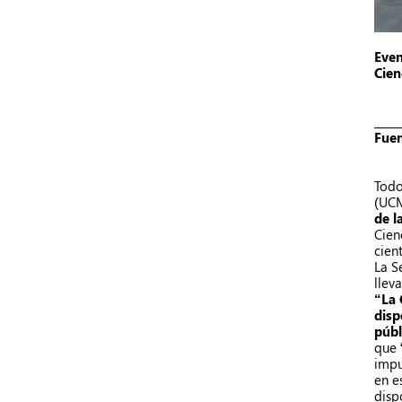
Even
Cien
_____
Fuen
Todo
(UCM
de l
Cien
cient
La S
llev
“La 
disp
públ
que 
impu
en e
dispo