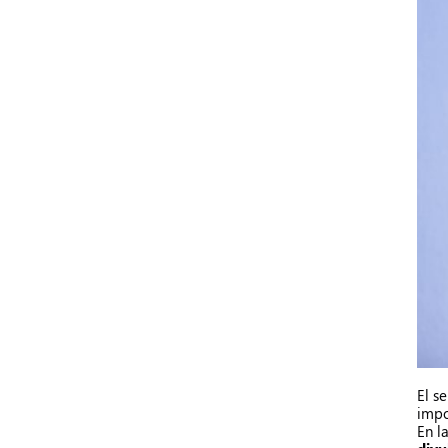
El s
impo
En l