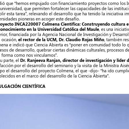
ió que “hemos empujado con financiamiento proyectos como los In
 universidad, que permiten fortalecer las capacidades de las institu
lir esta tarea”, relevando el desarrollo que ha tenido la iniciativa 
ersidades pioneras en acoger este desafío.
royecto INCA220007 Colmena Científica: Construyendo cultura en
conocimiento en la Universidad Católica del Maule
, es una iniciat
rior, financiada por la Agencia Nacional de Investigación y Desarrol
a ocasión,
el rector de la UCM, Dr. Claudio Rojas Miño
, también res
ena e indicó que Ciencia Abierta es “poner en comunidad todo lo q
esos de desarrollo, quebrar ciertas dinámicas culturales, procesos d
a forma como nos vinculamos”.
su parte, el
Dr. Ranjeeva Ranjan, director de investigación y líder
sfacción por el desarrollo del seminario y la visita de la Ministra Ai
po el desarrollo del proyecto Colmena, el que -dijo- “ha ido cumpli
blecidos en el marco del desarrollo de la Ciencia Abierta”.
ULGACIÓN CIENTÍFICA