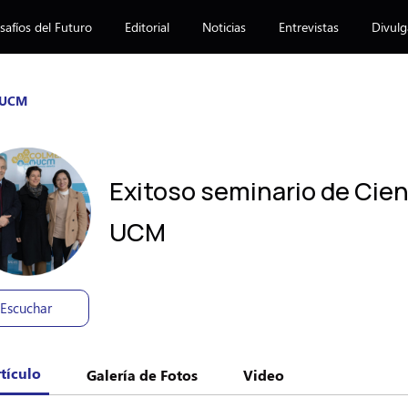
afíos del Futuro
Editorial
Noticias
Entrevistas
Divulg
a UCM
Exitoso seminario de Cien
UCM
Escuchar
tículo
Galería de Fotos
Video