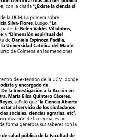
ción científica: más allá del ‘público
ón
, con la charla “
¿Existe la ciencia si
 de la UCM. La primera sobre
cia Silva-Flores
. Luego, “
La
r parte de
Belén Valdés Villalobos,
le
; y “
Dimensión espiritual del
nta de
Daniela Espinoza Padilla,
la Universidad Católica del Maule
.
ncurso de Colmena en las menciones
el centro de extensión de la UCM, donde
iodista y encargado de
“
De la Investigación a la Acción en
ra. María Elisa Quintero Cáceres
.
 Reyes
, señaló que “
la Ciencia Abierta
estar al servicio de los ciudadanos
as sociales, ciencias agrarias, etc
”,
ratización de la ciencia, es un
de forma generosa sus saberes con la
de salud pública de la Facultad de