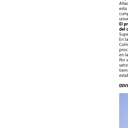
Añad
esta
cump
univ
El p
del 
Supe
En l
Colm
proc
en l
Por 
sati
tiem
esta
DIV