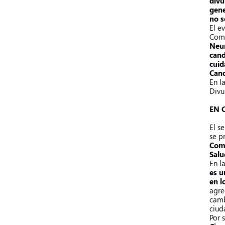
divu
gene
no s
El e
Comu
Neur
cand
cuid
Cand
En l
Divu
EN 
El s
se p
Comu
Salu
En l
es u
en l
agre
camb
ciud
Por 