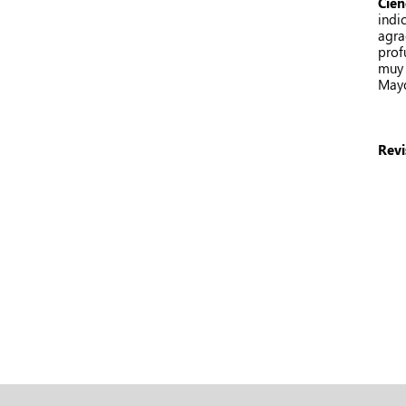
Cien
indi
agra
prof
muy 
Mayo
Revi