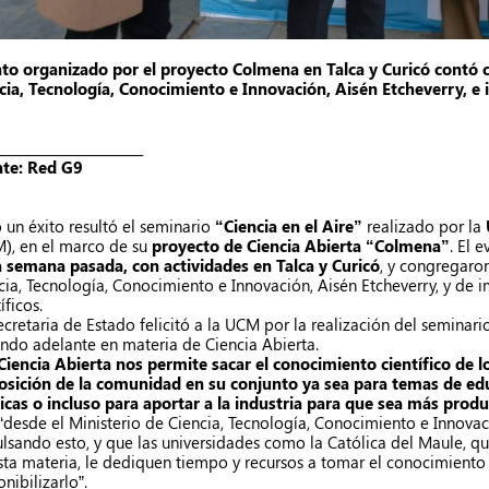
to organizado por el proyecto Colmena en Talca y Curicó contó co
cia, Tecnología, Conocimiento e Innovación, Aisén Etcheverry, e 
______________________
te: Red G9
 un éxito resultó el seminario
“Ciencia en el Aire”
realizado por la
), en el marco de su
proyecto de Ciencia Abierta “Colmena”
. El 
a semana pasada, con actividades en Talca y Curicó
, y congregaron
cia, Tecnología, Conocimiento e Innovación, Aisén Etcheverry, y de 
íficos.
ecretaria de Estado felicitó a la UCM por la realización del seminario
ando adelante en materia de Ciencia Abierta.
Ciencia Abierta nos permite sacar el conocimiento científico de l
osición de la comunidad en su conjunto ya sea para temas de educ
icas o incluso para aportar a la industria para que sea más produc
“desde el Ministerio de Ciencia, Tecnología, Conocimiento e Innov
lsando esto, y que las universidades como la Católica del Maule, q
sta materia, le dediquen tiempo y recursos a tomar el conocimiento 
nibilizarlo”.