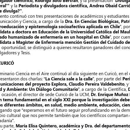
lgador científico, Rodrigo Soto Bertrán
, y la presentación “
Divulga
ral’”
y la
Periodista y divulgadora científica, Andrea Obaid Carri
e divulga?”
.
vento continuó con tres presentaciones de académicos y estudiantes
nicación y Ciencia, a cargo de la
Dra. En Ciencias Biológicas, Patri
oeducación y epistemología socioafectiva aplicada en Chile
”, po
idata a doctora en Educación de la Universidad Católica del Mau
ado humanizado de enfermería en un hospital en Chile
”, por cue
idata a Magíster de Enfermería mención Gestión del Cuidado de 
a oportunidad, se distinguió a quienes resultaron ganadores del co
lgadores y Tesis.
CURICÓ
eminario Ciencia en el Aire continuó al día siguiente en Curicó, en 
resentaron dos charlas: “
La Ciencia sale a la calle
”, por parte del
Per
nicaciones del proyecto Explora, Claudio Pereira Valdebenito
, y 
d y Ambiente: Un Diálogo Comunitario
”, a cargo de la Científica,
D
a ocasión, el director de sede Curicó de la UCM,
Dr. Enrique Muñoz
n tema fundamental en el siglo XXI porque la investigación debe 
os diferentes ámbitos, en salud, medio ambiente, educación, cienci
gando que “esperamos en el futuro seguir profundizando en la democ
io cultural que nos permite también que los científicos compartan 
adanía”.
su parte,
María Elisa Quintero, académica y Dra. del departamento 