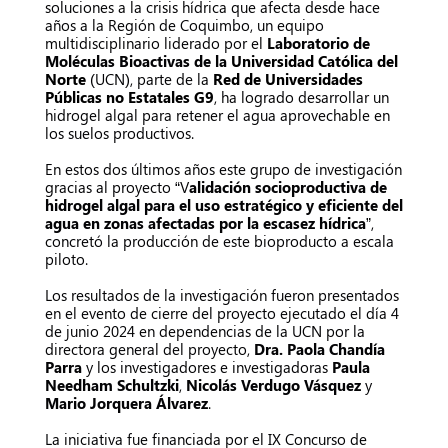
soluciones a la crisis hídrica que afecta desde hace
años a la Región de Coquimbo, un equipo
multidisciplinario liderado por el
Laboratorio de
Moléculas Bioactivas de la
Universidad Católica del
Norte
(UCN), parte de la
Red de Universidades
Públicas no Estatales G9
, ha logrado desarrollar un
hidrogel algal para retener el agua aprovechable en
los suelos productivos.
En estos dos últimos años este grupo de investigación
gracias al proyecto “V
alidación socioproductiva de
hidrogel algal para el uso estratégico y eficiente del
agua en zonas afectadas por la escasez hídrica
”,
concretó la producción de este bioproducto a escala
piloto.
Los resultados de la investigación fueron presentados
en el evento de cierre del proyecto ejecutado el día 4
de junio 2024 en dependencias de la UCN por la
directora general del proyecto,
Dra. Paola Chandía
Parra
y los investigadores e investigadoras
Paula
Needham Schultzki
,
Nicolás Verdugo Vásquez
y
Mario Jorquera Álvarez
.
La iniciativa fue financiada por el IX Concurso de