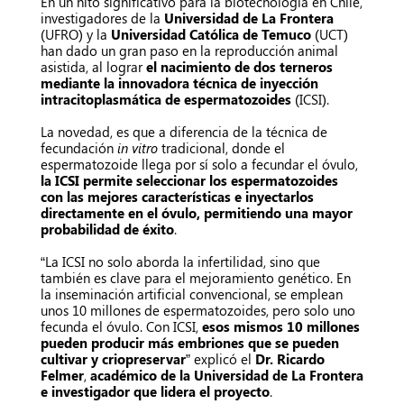
En un hito significativo para la biotecnología en Chile,
investigadores de la
Universidad de La Frontera
(UFRO) y la
Universidad Católica de Temuco
(UCT)
han dado un gran paso en la reproducción animal
asistida, al lograr
el nacimiento de dos terneros
mediante la innovadora técnica de inyección
intracitoplasmática de espermatozoides
(ICSI).
La novedad, es que a diferencia de la técnica de
fecundación
in vitro
tradicional, donde el
espermatozoide llega por sí solo a fecundar el óvulo,
la ICSI permite seleccionar los espermatozoides
con las mejores características e inyectarlos
directamente en el óvulo, permitiendo una mayor
probabilidad de éxito
.
“La ICSI no solo aborda la infertilidad, sino que
también es clave para el mejoramiento genético. En
la inseminación artificial convencional, se emplean
unos 10 millones de espermatozoides, pero solo uno
fecunda el óvulo. Con ICSI,
esos mismos 10 millones
pueden producir más embriones que se pueden
cultivar y criopreservar
” explicó el
Dr. Ricardo
Felmer
,
académico de la Universidad de La Frontera
e investigador que lidera el proyecto
.