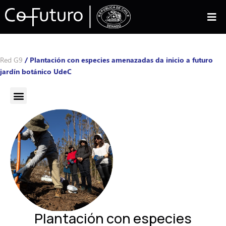
Red G9
/
Plantación con especies amenazadas da inicio a futuro
jardín botánico UdeC
Plantación con especies