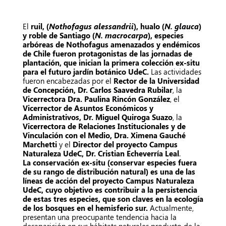
El
ruil, (
Nothofagus alessandrii
), hualo (
N. glauca
)
y roble de Santiago (
N. macrocarpa
), especies
arbóreas de Nothofagus amenazados y endémicos
de Chile fueron protagonistas de las jornadas de
plantación, que inician la primera colección ex-situ
para el futuro jardín botánico UdeC.
Las actividades
fueron encabezadas por el
Rector de la Universidad
de Concepción, Dr. Carlos Saavedra Rubilar
, la
Vicerrectora Dra. Paulina Rincón González
, el
Vicerrector de Asuntos Económicos y
Administrativos, Dr. Miguel Quiroga Suazo
, la
Vicerrectora de Relaciones Institucionales y de
Vinculación con el Medio, Dra. Ximena Gauché
Marchetti
y el
Director del proyecto Campus
Naturaleza UdeC, Dr. Cristian Echeverría Leal
.
La conservación ex-situ (conservar especies fuera
de su rango de distribución natural) es una de las
líneas de acción del proyecto Campus Naturaleza
UdeC, cuyo objetivo es contribuir a la persistencia
de estas tres especies, que son claves en la ecología
de los bosques en el hemisferio sur.
Actualmente,
presentan una preocupante tendencia hacia la