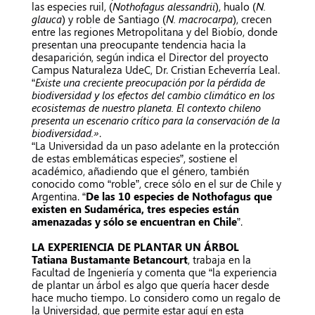
las especies ruil, (
Nothofagus alessandrii
), hualo (
N.
glauca
) y roble de Santiago (
N. macrocarpa
), crecen
entre las regiones Metropolitana y del Biobío, donde
presentan una preocupante tendencia hacia la
desaparición, según indica el Director del proyecto
Campus Naturaleza UdeC, Dr. Cristian Echeverría Leal.
“
Existe una creciente preocupación por la pérdida de
biodiversidad y los efectos del cambio climático en los
ecosistemas de nuestro planeta. El contexto chileno
presenta un escenario crítico para la conservación de la
biodiversidad.»
.
“La Universidad da un paso adelante en la protección
de estas emblemáticas especies”, sostiene el
académico, añadiendo que el género, también
conocido como “roble”, crece sólo en el sur de Chile y
Argentina. “
De las 10 especies de Nothofagus que
existen en Sudamérica, tres especies están
amenazadas y sólo se encuentran en Chile
”.
LA EXPERIENCIA DE PLANTAR UN ÁRBOL
Tatiana Bustamante Betancourt
, trabaja en la
Facultad de Ingeniería y comenta que “la experiencia
de plantar un árbol es algo que quería hacer desde
hace mucho tiempo. Lo considero como un regalo de
la Universidad, que permite estar aquí en esta