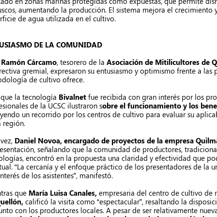
izado en zonas marinas protegidas como expuestas, que permite dis
scos, aumentando la producción. El sistema mejora el crecimiento 
rficie de agua utilizada en el cultivo.
USIASMO DE LA COMUNIDAD
a
Ramón Cárcamo
, tesorero de la
Asociación de Mitilicultores de 
irectiva gremial, expresaron su entusiasmo y optimismo frente a las 
dología de cultivo ofrece.
 que la tecnología
Bivalnet
fue recibida con gran interés por los prod
esionales de la UCSC ilustraron s
obre el funcionamiento y los bene
uyendo un recorrido por los centros de cultivo para evaluar su aplica
a región.
 vez,
Daniel Novoa, encargado de proyectos de la empresa Quil
resentación, señalando que la comunidad de productores, tradicion
ologías, encontró en la propuesta una claridad y efectividad que p
tual. “La cercanía y el enfoque práctico de los presentadores de la u
interés de los asistentes”, manifestó.
tras que
María Luisa Canales,
empresaria del centro de cultivo de
uellón,
calificó la visita como “espectacular”, resaltando la disposic
unto con los productores locales. A pesar de ser relativamente nueva 