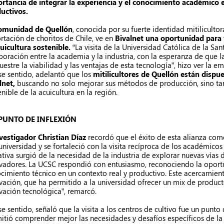
rtancia de integrar la experiencia y el conocimiento académico 
uctivos.
omunidad de Quellón
, conocida por su fuerte identidad mitilicultora
rtación de choritos de Chile, ve en
Bivalnet una oportunidad para 
cuicultura sostenible.
“La visita de la Universidad Católica de la Sa
boración entre la academia y la industria, con la esperanza de que 
estre la viabilidad y las ventajas de esta tecnología”, hizo ver la em
se sentido, adelantó que los
mitilicultores de Quellón están dispue
lnet,
buscando no solo mejorar sus métodos de producción, sino tam
enible de la acuicultura en la región.
PUNTO DE INFLEXIÓN
vestigador Christian Díaz
recordó que el éxito de esta alianza come
 universidad y se fortaleció con la visita recíproca de los académicos
iativa surgió de la necesidad de la industria de explorar nuevas vías
vadores. La UCSC respondió con entusiasmo, reconociendo la oportun
cimiento técnico en un contexto real y productivo. Este acercamient
vación, que ha permitido a la universidad ofrecer un mix de product
vación tecnológica”, remarcó.
se sentido, señaló que la visita a los centros de cultivo fue un punto 
itió comprender mejor las necesidades y desafíos específicos de la i