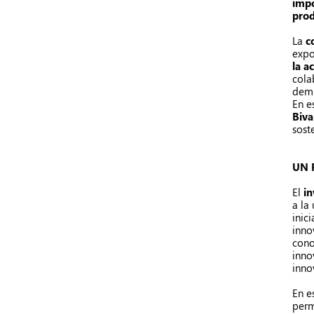
impo
prod
La
c
expo
la a
cola
demu
En e
Biva
sost
UN 
El
in
a la
inic
inno
cono
inno
inno
En e
perm