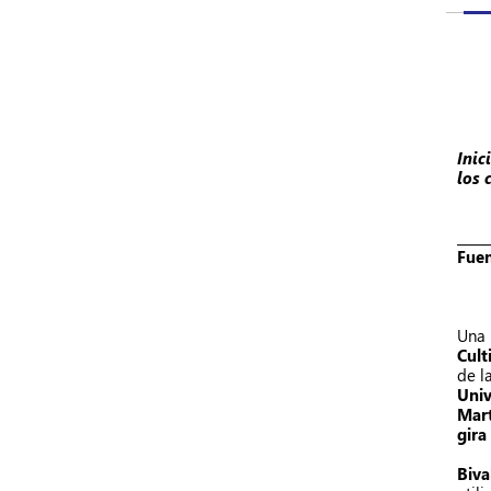
Inic
los 
_____
Fuen
Una 
Cult
de l
Univ
Mart
gira
Biva