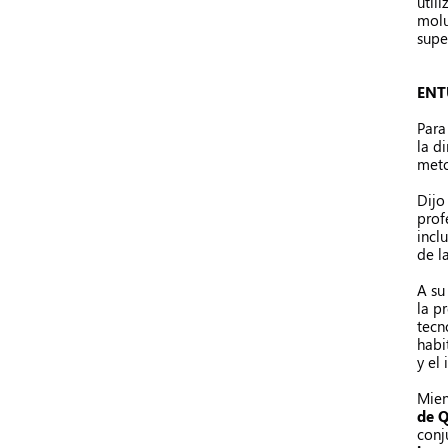
util
molu
supe
ENT
Par
la d
meto
Dijo
prof
incl
de l
A su
la p
tecn
habi
y el 
Mien
de Q
conj