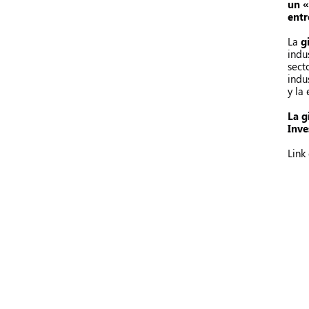
un «
entr
La
g
indu
sect
indu
y la
La g
Inve
Link