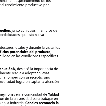
minuir el desprendimiento de los
y el rendimiento productivo por
Quellón
, junto con otros miembros de
posibilidades que esta nueva
uctores locales y durante la visita, los
ficios potenciales del producto
,
bilidad en las condiciones específicas
mahue SpA,
destacó la importancia de
almente reacia a adoptar nuevas
odría romper con su escepticismo
niversidad lograron captar la atención
 mejillones en la comunidad de
Yaldad
ión de la universidad para trabajar en
en la industria,
Canales reconoció la